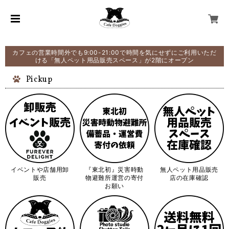
カフェの営業時間外でも9:00-21:00で時間を気にせずにご利用いただ
ける「無人ペット用品販売スペース」が2階にオープン
Pickup
イベントや店舗用卸
『東北初』災害時動
無人ペット用品販売
販売
物避難所運営の寄付
店の在庫確認
お願い