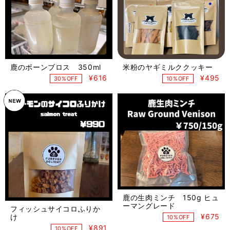
鹿のボーンブロス 350ml
米粉のヤギミルククッキー
¥616
¥495
30%OFF
10%OFF
鹿の生肉ミンチ 150g ヒュ
ーマングレード
フィッシュサイコロふりか
¥675
け
10%OFF
¥891
10%OFF