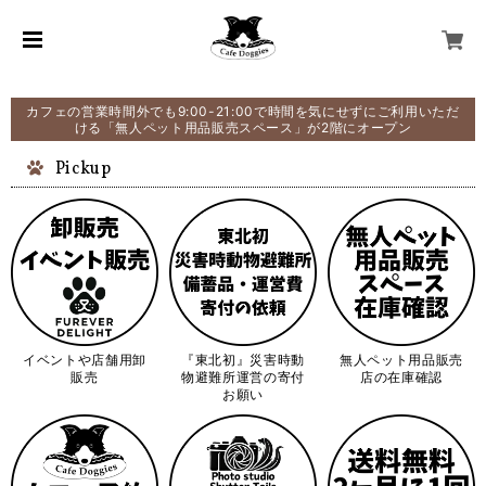
カフェの営業時間外でも9:00-21:00で時間を気にせずにご利用いただ
ける「無人ペット用品販売スペース」が2階にオープン
Pickup
イベントや店舗用卸
『東北初』災害時動
無人ペット用品販売
販売
物避難所運営の寄付
店の在庫確認
お願い