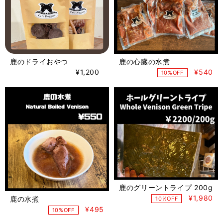
鹿のドライおやつ
鹿の心臓の水煮
¥1,200
¥540
10%OFF
鹿のグリーントライプ 200g
¥1,980
鹿の水煮
10%OFF
¥495
10%OFF