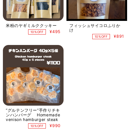
米粉のヤギミルククッキー
フィッシュサイコロふりか
け
¥495
10%OFF
¥891
10%OFF
“グルテンフリー”手作りチキ
ンハンバーグ Homemade
venison hamburger steak
¥990
10%OFF