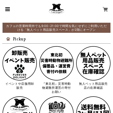
カフェの営業時間外でも9:00-21:00で時間を気にせずにご利用いただ
ける「無人ペット用品販売スペース」が2階にオープン
Pickup
イベントや店舗用卸
『東北初』災害時動
無人ペット用品販売
販売
物避難所運営の寄付
店の在庫確認
お願い