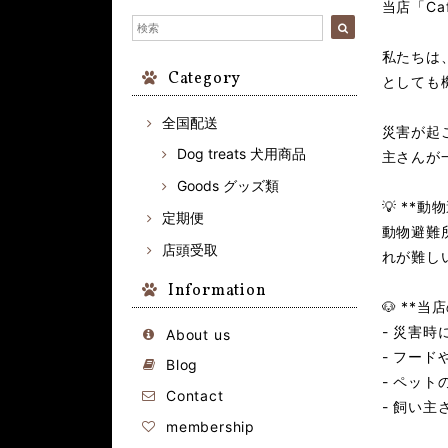
当店「Ca
私たちは
Category
としても
全国配送
災害が起
Dog treats 犬用商品
主さんが
Goods グッズ類
💡 **
定期便
動物避難
店頭受取
れが難し
Information
🐶 **
- 災害
About us
- フー
Blog
- ペッ
Contact
- 飼い
membership