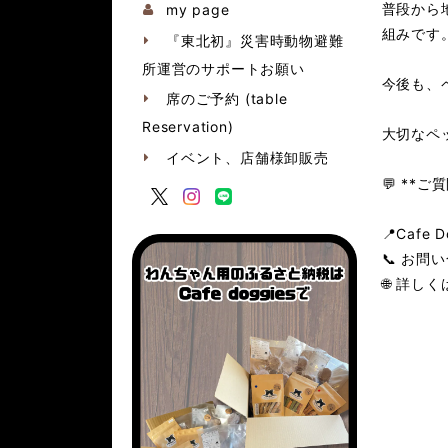
普段から
my page
組みです
『東北初』災害時動物避難
所運営のサポートお願い
今後も、
席のご予約 (table
Reservation)
大切なペ
イベント、店舗様卸販売
💬 **
📍Cafe D
📞 お問い
🌐 詳しくは