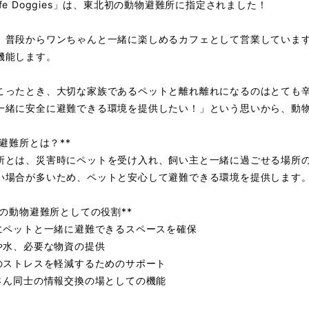
fe Doggies」は、東北初の動物避難所に指定されました！
、普段からワンちゃんと一緒に楽しめるカフェとして営業していま
機能します。
こったとき、大切な家族であるペットと離れ離れになるのはとても
一緒に安全に避難できる環境を提供したい！」という思いから、動
動物避難所とは？**
所とは、災害時にペットを受け入れ、飼い主と一緒に過ごせる場所
い場合が多いため、ペットと安心して避難できる環境を提供します
当店の動物避難所としての役割**
時にペットと一緒に避難できるスペースを確保
ドや水、必要な物資の提供
トのストレスを軽減するためのサポート
主さん同士の情報交換の場としての機能