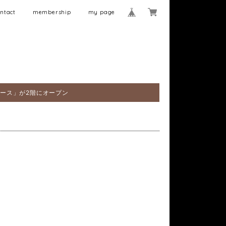
ntact
membership
my page
ペース」が2階にオープン