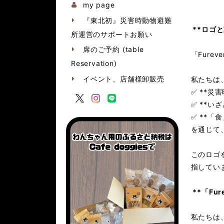
my page
『東北初』災害時動物避難
**ロゴ
所運営のサポートお願い
席のご予約 (table
「Fure
Reservation)
イベント、店舗様卸販売
私たちは
✅ **
✅ **
✅ **
を通じて
このロゴ
指してい
**「Fur
私たちは