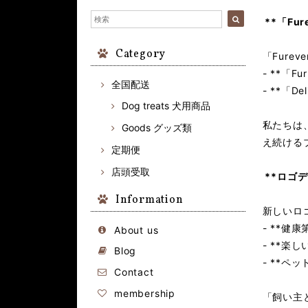
**「Fur
Category
「Fureve
- **「
全国配送
- **「
Dog treats 犬用商品
私たちは
Goods グッズ類
え続ける
定期便
店頭受取
**ロゴ
Information
新しいロ
- **
About us
- **
Blog
- **
Contact
membership
「飼い主