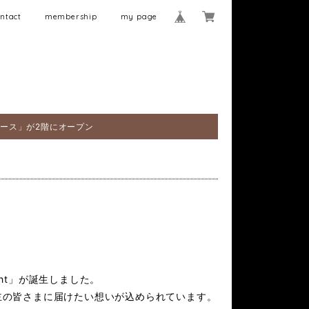
ntact
membership
my page
ペース」が2階にオープン
ght」が誕生しました。
主の皆さまに届けたい想いが込められています。