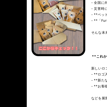
- 全国
- 災害
- **ペ
- **「
そんな未
**これか
新しいロ
- **ロ
- **
- **お
などを展