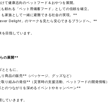
に向けて健康志向のペットフード＆おやつを展開。
時にも頼れる「ペット用備蓄フード」としての信頼を確立。
ットも家族として一緒に避難できる社会の実現。**
Furever Delight」のマークを見たら安心できるブランドへ。**
来を目指しています。
らの展開**
ゴとともに、
ゴ入り商品の販売**（パッケージ、グッズなど）
新たな取り組みの発信**（災害時の支援活動、ペットフードの開発情報
客様とのつながりを深めるイベントやキャンペーン**
開していきます。