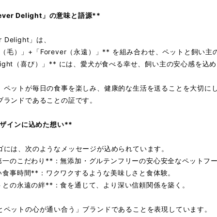
ever Delight」の意味と語源**
r Delight」は、
Fur（毛）」+「Forever（永遠）」** を組み合わせ、ペットと飼
Delight（喜び）」** には、愛犬が食べる幸せ、飼い主の安心感を込
、ペットが毎日の食事を楽しみ、健康的な生活を送ることを大切に
ブランドであることの証です。
デザインに込めた想い**
ゴには、次のようなメッセージが込められています。
健康第一のこだわり**：無添加・グルテンフリーの安心安全なペットフ
楽しい食事時間**：ワクワクするような美味しさと食体験。
ペットとの永遠の絆**：食を通じて、より深い信頼関係を築く。
とペットの心が通い合う」ブランドであることを表現しています。